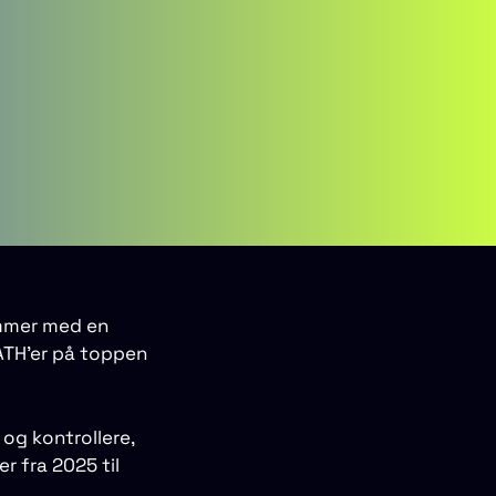
ammer med en
 ATH’er på toppen
 og kontrollere,
r fra 2025 til