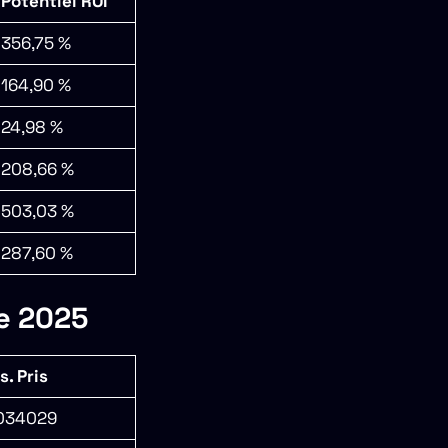
Potentiel ROI
356,75 %
164,90 %
24,98 %
208,66 %
503,03 %
287,60 %
e 2025
. Pris
,034029