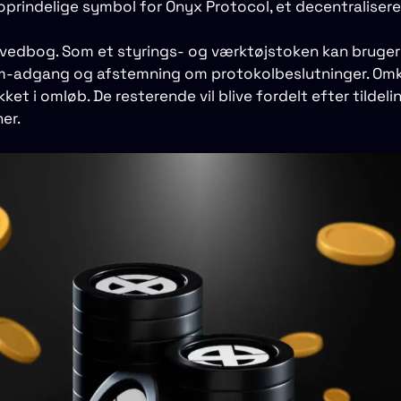
oprindelige symbol for Onyx Protocol, et decentraliseret
ovedbog. Som et styrings- og værktøjstoken kan bruger
um-adgang og afstemning om protokolbeslutninger. Omk
ikket i omløb. De resterende vil blive fordelt efter tildel
ner.