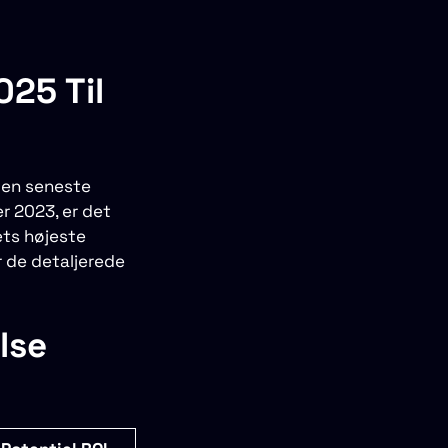
025 Til
den seneste
r 2023, er det
ets højeste
r de detaljerede
lse