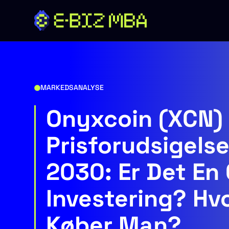
Hop
til
indhold
MARKEDSANALYSE
Onyxcoin (XCN)
Prisforudsigels
2030: Er Det En
Investering? Hv
Køber Man?