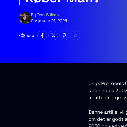
By
Don Willkan
On:
januar 21, 2025
Share
Onyx Protocols 
stigning på 300%
af ​​altcoin-tyrel
Denne artikel vi
om det er godt a
2030 og vedhæft