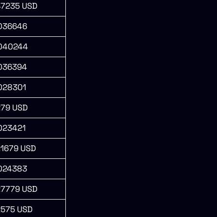
47235 USD
,036646
,040244
,036394
,028301
279 USD
023421
21679 USD
,024383
27779 USD
2575 USD