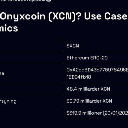
 Onyxcoin (XCN)? Use Case
mics
$XCN
Ethereum ERC-20
0xA2cd3D43c775978A96B
se
1ED94fb18
48,4 milliarder XCN
rsyning
30,79 milliarder XCN
$319,9 millioner (20/01/202