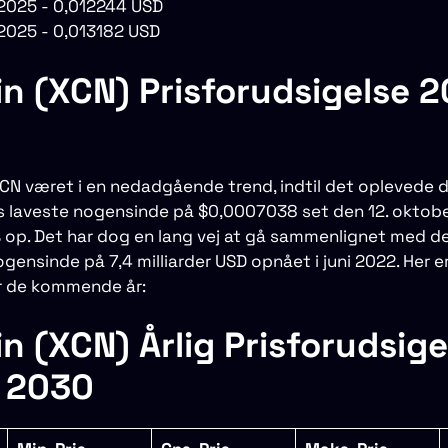
 2025 - 0,012244 USD
 2025 - 0,013182 USD
n (XCN) Prisforudsigelse 2
CN været i en nedadgående trend, indtil det oplevede 
ts laveste nogensinde på $0,0007038 set den 12. oktobe
op. Det har dog en lang vej at gå sammenlignet med d
ensinde på 7,4 milliarder USD opnået i juni 2022. Her e
or de kommende år:
n (XCN) Årlig Prisforudsige
l 2030