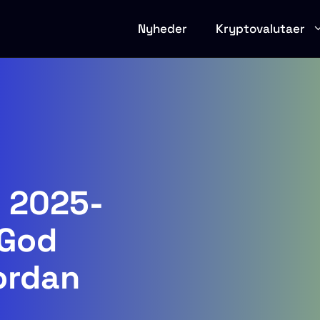
Nyheder
Kryptovalutaer
e 2025-
 God
ordan