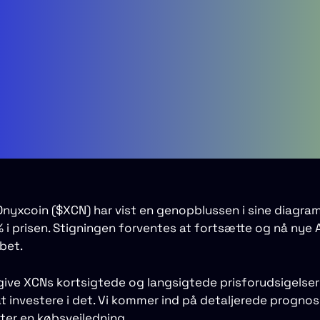
Onyxcoin ($XCN) har vist en genopblussen i sine diagr
 i prisen. Stigningen forventes at fortsætte og nå nye
øbet.
l give XCNs kortsigtede og langsigtede prisforudsigelser
t investere i det. Vi kommer ind på detaljerede prognose
er en købsvejledning.