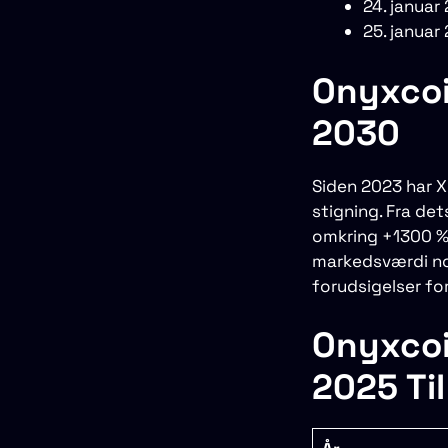
24. januar
25. januar
Onyxcoi
2030
Siden 2023 har X
stigning. Fra de
omkring +1300 % 
markedsværdi nog
forudsigelser f
Onyxcoi
2025 Ti