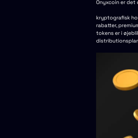
Onyxcoin er det 
kryptografisk h
rabatter, premi
tokens er i øjebl
distributionspla