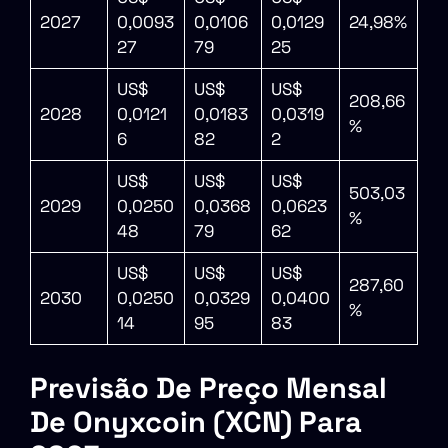
2027
0,0093
0,0106
0,0129
24,98%
27
79
25
US$
US$
US$
208,66
2028
0,0121
0,0183
0,0319
%
6
82
2
US$
US$
US$
503,03
2029
0,0250
0,0368
0,0623
%
48
79
62
US$
US$
US$
287,60
2030
0,0250
0,0329
0,0400
%
14
95
83
Previsão De Preço Mensal
De Onyxcoin (XCN) Para