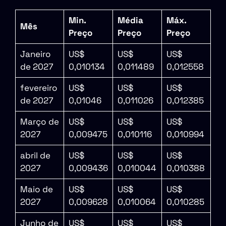
Min.
Média
Máx.
Mês
Preço
Preço
Preço
Janeiro
US$
US$
US$
de 2027
0,010134
0,011489
0,012558
fevereiro
US$
US$
US$
de 2027
0,01046
0,011026
0,012385
Março de
US$
US$
US$
2027
0,009475
0,010116
0,010994
abril de
US$
US$
US$
2027
0,009436
0,010044
0,010388
Maio de
US$
US$
US$
2027
0,009628
0,010064
0,010285
Junho de
US$
US$
US$