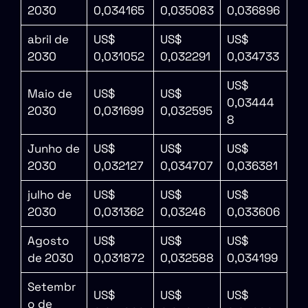
2030
0,034165
0,035083
0,036896
abril de
US$
US$
US$
2030
0,031052
0,032291
0,034733
US$
Maio de
US$
US$
0,03444
2030
0,031699
0,032595
8
Junho de
US$
US$
US$
2030
0,032127
0,034707
0,036381
julho de
US$
US$
US$
2030
0,031362
0,03246
0,033606
Agosto
US$
US$
US$
de 2030
0,031872
0,032588
0,034199
Setembr
US$
US$
US$
o de