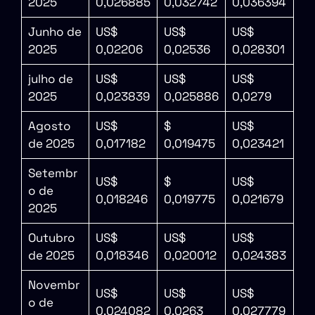
2025
0,026885
0,032742
0,036394
Junho de
US$
US$
US$
2025
0,02206
0,02536
0,028301
julho de
US$
US$
US$
2025
0,023839
0,025886
0,0279
Agosto
US$
$
US$
de 2025
0,017182
0,019475
0,023421
Setembr
US$
$
US$
o de
0,018246
0,019775
0,021679
2025
Outubro
US$
US$
US$
de 2025
0,018346
0,020012
0,024383
Novembr
US$
US$
US$
o de
0,024082
0,0263
0,027779