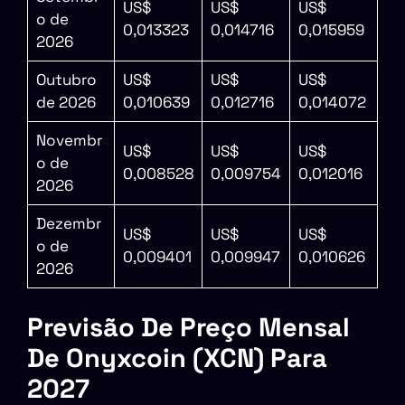
US$
US$
US$
o de
0,013323
0,014716
0,015959
2026
Outubro
US$
US$
US$
de 2026
0,010639
0,012716
0,014072
Novembr
US$
US$
US$
o de
0,008528
0,009754
0,012016
2026
Dezembr
US$
US$
US$
o de
0,009401
0,009947
0,010626
2026
Previsão De Preço Mensal
De Onyxcoin (XCN) Para
2027