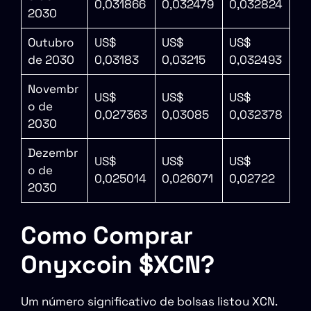
0,031866
0,032479
0,032824
2030
Outubro
US$
US$
US$
de 2030
0,03183
0,03215
0,032493
Novembr
US$
US$
US$
o de
0,027363
0,03085
0,032378
2030
Dezembr
US$
US$
US$
o de
0,025014
0,026071
0,02722
2030
Como Comprar
Onyxcoin $XCN?
Um número significativo de bolsas listou XCN.