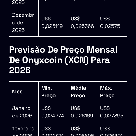
2025
Dezembr
US$
US$
US$
o de
0,025119
0,025366
0,02575
2025
Previsão De Preço Mensal
De Onyxcoin (XCN) Para
2026
Min.
Média
Máx.
Mês
Preço
Preço
Preço
Janeiro
US$
US$
US$
de 2026
0,024274
0,026169
0,027395
fevereiro
US$
US$
US$