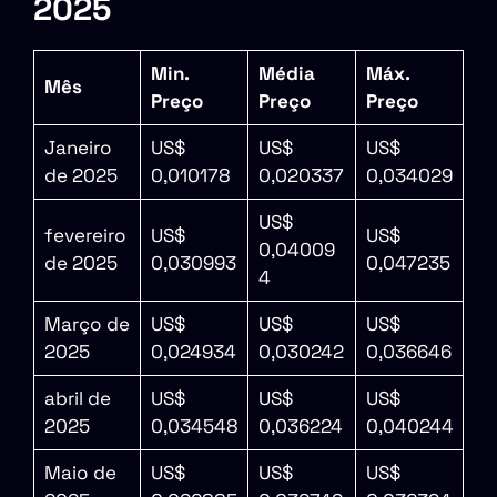
2025
Min.
Média
Máx.
Mês
Preço
Preço
Preço
Janeiro
US$
US$
US$
de 2025
0,010178
0,020337
0,034029
US$
fevereiro
US$
US$
0,04009
de 2025
0,030993
0,047235
4
Março de
US$
US$
US$
2025
0,024934
0,030242
0,036646
abril de
US$
US$
US$
2025
0,034548
0,036224
0,040244
Maio de
US$
US$
US$