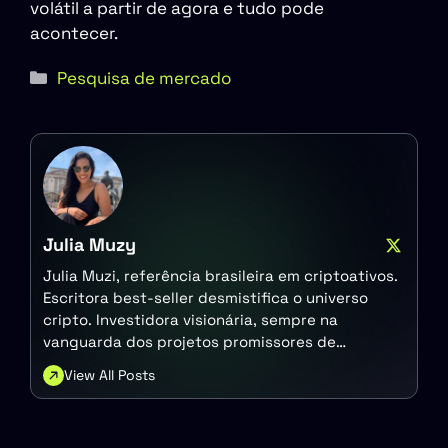
volátil a partir de agora e tudo pode
acontecer.
Categorias
Pesquisa de mercado
Julia Muzy
Julia Muzi, referência brasileira em criptoativos.
Escritora best-seller desmistifica o universo
cripto. Investidora visionária, sempre na
vanguarda dos projetos promissores de
blockchain.
View All Posts