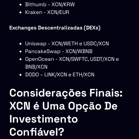
Bithumb - XCN/KRW
Kraken - XCN/EUR
Exchanges Descentralizadas (DEXs)
Uniswap - XCN/WETH e USDC/XCN
PancakeSwap - XCN/WBNB
OpenOcean - XCN/SWFTC, USDT/XCN e
BNB/XCN
DODO – LINK/XCN e ETH/XCN
Considerações Finais:
XCN é Uma Opção De
Investimento
Confiável?