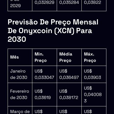
0,032829
0,035284
0,03822
2029
Previsão De Preço Mensal
De Onyxcoin (XCN) Para
2030
Min.
Média
Máx.
Mês
Preço
Preço
Preço
Janeiro
US$
US$
US$
de 2030
0,033047
0,036497
0,03903
US$
Fevereiro
US$
US$
0,04008
de 2030
0,03619
0,038172
3
Março de
US$
US$
US$