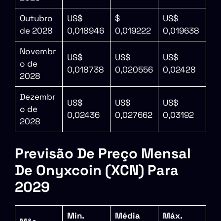
Outubro
US$
$
US$
de 2028
0,018946
0,019222
0,019638
Novembr
US$
US$
US$
o de
0,018738
0,020556
0,02428
2028
Dezembr
US$
US$
US$
o de
0,02436
0,027662
0,03192
2028
Previsão De Preço Mensal
De Onyxcoin (XCN) Para
2029
Min.
Média
Máx.