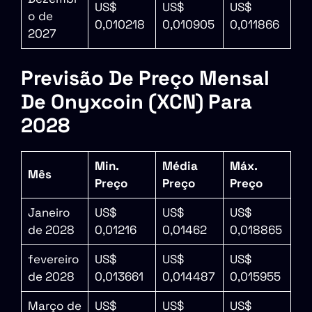
US$
US$
US$
o de
0,010218
0,010905
0,011866
2027
Previsão De Preço Mensal
De Onyxcoin (XCN) Para
2028
Min.
Média
Máx.
Mês
Preço
Preço
Preço
Janeiro
US$
US$
US$
de 2028
0,01216
0,01462
0,018865
fevereiro
US$
US$
US$
de 2028
0,013661
0,014487
0,015955
Março de
US$
US$
US$