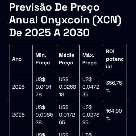
Previsão De Preço
Anual Onyxcoin (XCN)
De 2025 A 2030
ROI
Min.
Média
Máx.
Ano
potenc
Preço
Preço
Preço
ial
US$
US$
US$
356,75
2025
0,0101
0,0268
0,0472
%
78
18
35
US$
US$
US$
164,90
2026
0,0085
0,0172
0,0273
%
28
65
95
US$
US$
US$