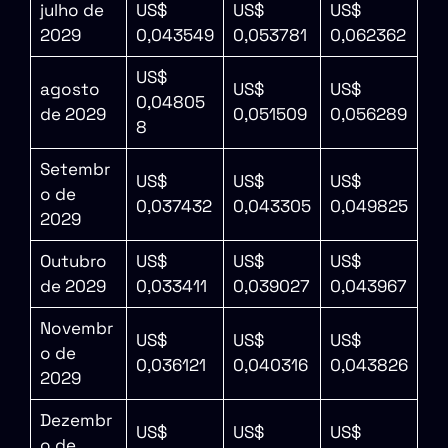
julho de
US$
US$
US$
2029
0,043549
0,053781
0,062362
US$
agosto
US$
US$
0,04805
de 2029
0,051509
0,056289
8
Setembr
US$
US$
US$
o de
0,037432
0,043305
0,049825
2029
Outubro
US$
US$
US$
de 2029
0,033411
0,039027
0,043967
Novembr
US$
US$
US$
o de
0,036121
0,040316
0,043826
2029
Dezembr
US$
US$
US$
o de