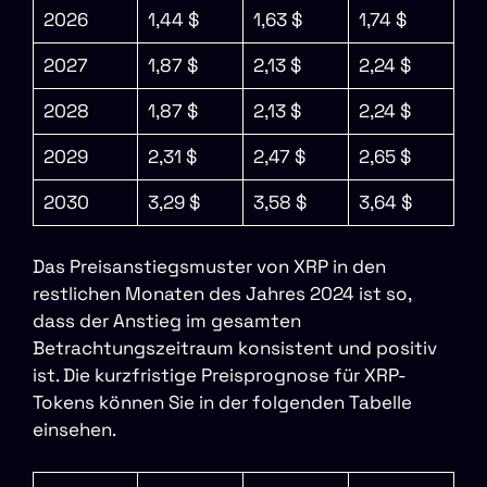
2026
1,44 $
1,63 $
1,74 $
2027
1,87 $
2,13 $
2,24 $
2028
1,87 $
2,13 $
2,24 $
2029
2,31 $
2,47 $
2,65 $
2030
3,29 $
3,58 $
3,64 $
Das Preisanstiegsmuster von XRP in den
restlichen Monaten des Jahres 2024 ist so,
dass der Anstieg im gesamten
Betrachtungszeitraum konsistent und positiv
ist. Die kurzfristige Preisprognose für XRP-
Tokens können Sie in der folgenden Tabelle
einsehen.