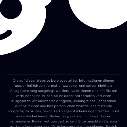
Die auf dieser Website bereitgestellten Informationen dienen
ausschließlich zu Informationszwecken und sollten nicht als
Anlageberatung ausgelegt werden. Investitionen sind mit Risiken
verbunden und Ihr Kapital ist daher potenziellen Verlusten
ausgesetzt. Wir empfehlen dringend, umfangreiche Recherchen
durchzuführen und Ihre persönlichen finanziellen Umstände
sorgfältig zu prüfen, bevor Sie Anlageentscheidungen treffen. Es ist
von entscheidender Bedeutung, sich der mit Investitionen
verbundenen Risiken voll bewusst zu sein. Bitte beachten Sie, dass
wir keine Verantwortung für Anlageverluste übernehmen, die sich