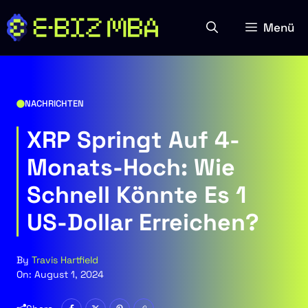
Zum
Inhalt
Menü
springen
NACHRICHTEN
XRP Springt Auf 4-
Monats-Hoch: Wie
Schnell Könnte Es 1
US-Dollar Erreichen?
By
Travis Hartfield
On:
August 1, 2024